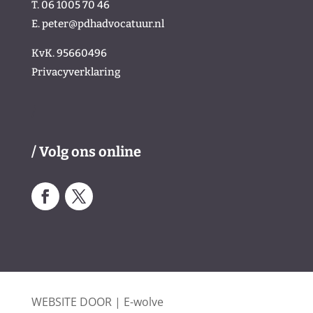
T. 06 1005 70 46
E.
peter@pdhadvocatuur.nl
KvK.
95660496
Privacyverklaring
/
/ Volg ons online
WEBSITE DOOR | E-wolve