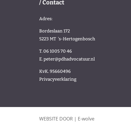
/ Contact
Adres:
Bordeslaan 172
5223 MT
's-Hertogenbosch
T. 06 1005 70 46
E.
peter@pdhadvocatuur.nl
KvK.
95660496
Privacyverklaring
WEBSITE DOOR | E-wolve