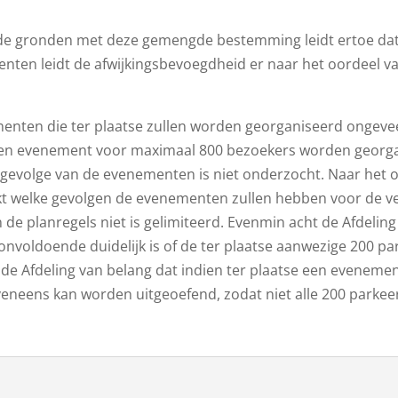
r de gronden met deze gemengde bestemming leidt ertoe d
enten leidt de afwijkingsbevoegdheid er naar het oordeel va
ementen die ter plaatse zullen worden georganiseerd ongevee
e een evenement voor maximaal 800 bezoekers worden georgani
gevolge van de evenementen is niet onderzocht. Naar het o
t welke gevolgen de evenementen zullen hebben voor de ver
 de planregels niet is gelimiteerd. Evenmin acht de Afdeli
onvoldoende duidelijk is of de ter plaatse aanwezige 200 p
 de Afdeling van belang dat indien ter plaatse een eveneme
veneens kan worden uitgeoefend, zodat niet alle 200 parkee