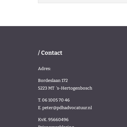
/ Contact
Adres:
Bordeslaan 172
5223 MT
's-Hertogenbosch
T. 06 1005 70 46
E.
peter@pdhadvocatuur.nl
KvK.
95660496