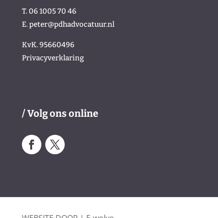
T. 06 1005 70 46
E.
peter@pdhadvocatuur.nl
KvK.
95660496
Privacyverklaring
/
/ Volg ons online