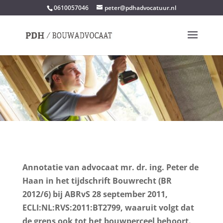
0610057046
peter@pdhadvocatuur.nl
Annotatie van advocaat mr. dr. ing. Peter de
Haan in het tijdschrift Bouwrecht (BR
2012/6) bij ABRvS 28 september 2011,
ECLI:NL:RVS:2011:BT2799, waaruit volgt dat
de grens ook tot het bouwperceel behoort.