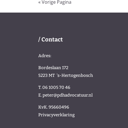
« Vorige Pagina
/ Contact
Adres:
Bordeslaan 172
5223 MT
's-Hertogenbosch
T. 06 1005 70 46
E.
peter@pdhadvocatuur.nl
KvK.
95660496
Privacyverklaring