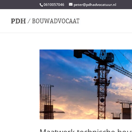
0610057046
peter@pdhadvocatuur.nl