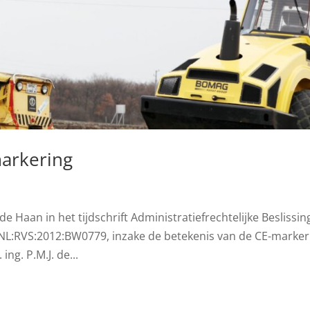
markering
de Haan in het tijdschrift Administratiefrechtelijke Beslissi
LI:NL:RVS:2012:BW0779, inzake de betekenis van de CE-marker
ng. P.M.J. de...