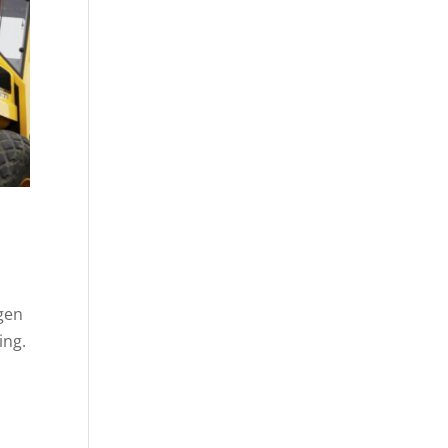
ngen
ing.